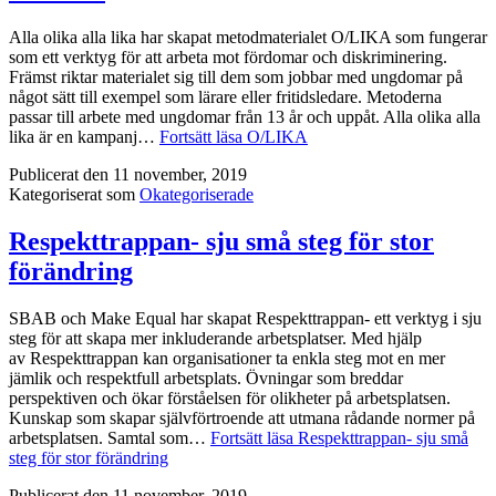
Alla olika alla lika har skapat metodmaterialet O/LIKA som fungerar
som ett verktyg för att arbeta mot fördomar och diskriminering.
Främst riktar materialet sig till dem som jobbar med ungdomar på
något sätt till exempel som lärare eller fritidsledare. Metoderna
passar till arbete med ungdomar från 13 år och uppåt. Alla olika alla
lika är en kampanj…
Fortsätt läsa
O/LIKA
Publicerat den
11 november, 2019
Kategoriserat som
Okategoriserade
Respekttrappan- sju små steg för stor
förändring
SBAB och Make Equal har skapat Respekttrappan- ett verktyg i sju
steg för att skapa mer inkluderande arbetsplatser. Med hjälp
av Respekttrappan kan organisationer ta enkla steg mot en mer
jämlik och respektfull arbetsplats. Övningar som breddar
perspektiven och ökar förståelsen för olikheter på arbetsplatsen.
Kunskap som skapar självförtroende att utmana rådande normer på
arbetsplatsen. Samtal som…
Fortsätt läsa
Respekttrappan- sju små
steg för stor förändring
Publicerat den
11 november, 2019