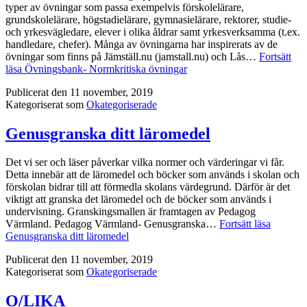
typer av övningar som passa exempelvis förskolelärare,
grundskolelärare, högstadielärare, gymnasielärare, rektorer, studie-
och yrkesvägledare, elever i olika åldrar samt yrkesverksamma (t.ex.
handledare, chefer). Många av övningarna har inspirerats av de
övningar som finns på Jämställ.nu (jamstall.nu) och Lås…
Fortsätt
läsa
Övningsbank- Normkritiska övningar
Publicerat den
11 november, 2019
Kategoriserat som
Okategoriserade
Genusgranska ditt läromedel
Det vi ser och läser påverkar vilka normer och värderingar vi får.
Detta innebär att de läromedel och böcker som används i skolan och
förskolan bidrar till att förmedla skolans värdegrund. Därför är det
viktigt att granska det läromedel och de böcker som används i
undervisning. Granskingsmallen är framtagen av Pedagog
Värmland. Pedagog Värmland- Genusgranska…
Fortsätt läsa
Genusgranska ditt läromedel
Publicerat den
11 november, 2019
Kategoriserat som
Okategoriserade
O/LIKA